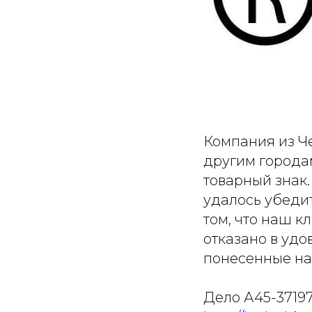
Компания из Ч
другим города
товарный знак.
удалось убедит
том, что наш к
отказано в уд
понесенные на
Дело А45-37197