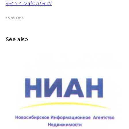
9644-4224f0b36cc7
30.03.2016
See also