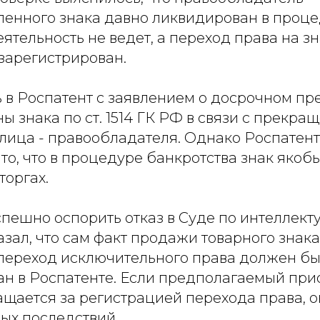
ленного знака давно ликвидирован в проц
еятельность не ведет, а переход права на зн
зарегистрирован.
 в Роспатент с заявлением о досрочном п
ы знака по ст. 1514 ГК РФ в связи с прекра
лица - правообладателя. Однако Роспатент 
то, что в процедуре банкротства знак якоб
торгах.
спешно оспорить отказ в Суде по интеллек
азал, что сам факт продажи товарного знака
 переход исключительного права должен бы
ан в Роспатенте. Если предполагаемый при
щается за регистрацией перехода права, о
ых последствий.