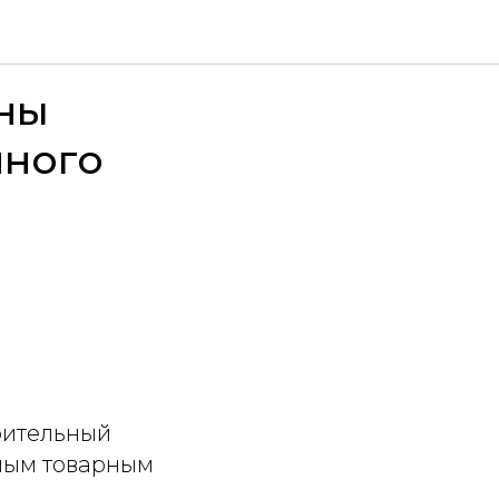
ны
нного
рительный
нным товарным