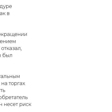
едуре
ак в
рекращении
щением
отказал,
ы был
туальным
 на торгах
ть
обретатель
н несет риск