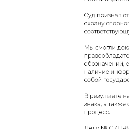
Суд признал о
охрану спорног
соответствующу
Мы смогли дока
правообладате
обозначений, е
наличие инфор
собой государ
В результате н
знака, а также
процесс.
Дело № СИП-87