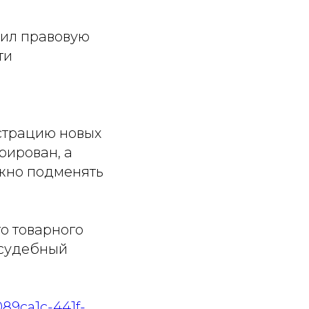
тил правовую
ти
страцию новых
рирован, а
жно подменять
го товарного
 судебный
089ca1c-441f-