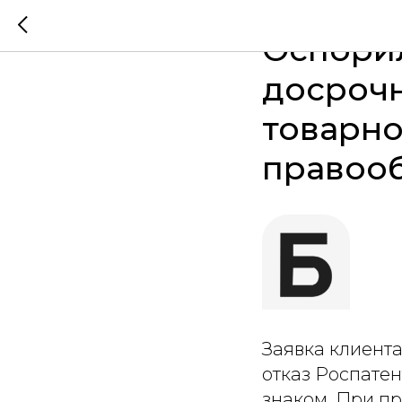
СУДЕБНЫЕ СПОРЫ
Оспорил
досроч
товарно
правоо
Заявка клиент
отказ Роспатен
знаком. При п