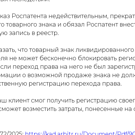
тказ Роспатента недействительным, прекра
о товарного знака и обязал Роспатент внес
ю запись в реестр.
зать, что товарный знак ликвидированного
ля не может бесконечно блокировать реги
сли переход права на него не был зарегист
мации о возможной продаже знака не дол
ственную регистрацию перехода права.
аш клиент смог получить регистрацию свое
 сможет возместить затраты, понесенные на
2/2025:
https://kad.arbitr.ru/Document/Pdf/9