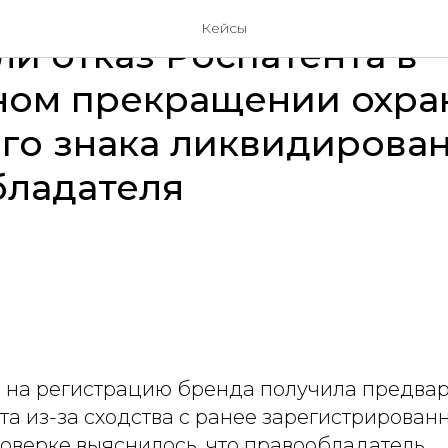
ТОВАРНЫЕ ЗНАКИ
ОСПАРИВАНИЕ ОТКАЗА
Кейсы
и отказ Роспатента в
ном прекращении охра
го знака ликвидирова
бладателя
а на регистрацию бренда получила предва
та из-за сходства с ранее зарегистрирова
роверке выяснилось, что правообладатель