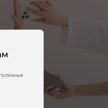
ам
 полезные