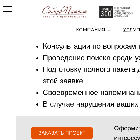
Наша компания готова
УСЛУГ
КОМПАНИЯ
А
Консультации по вопросам
Проведение поиска среди 
Подготовку полного пакета 
этой заявке
цы
Своевременное напоминани
В случае нарушения ваших 
Оформите
ЗАКАЗАТЬ ПРОЕКТ
интерес