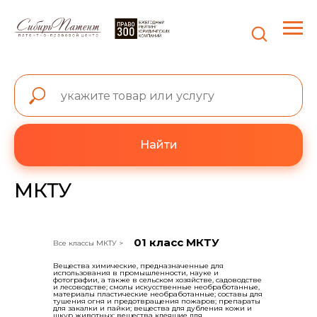
Найти
МКТУ
01 класс МКТУ
Все классы МКТУ >
Вещества химические, предназначенные для
использования в промышленности, науке и
фотографии, а также в сельском хозяйстве, садоводстве
и лесоводстве; смолы искусственные необработанные,
материалы пластические необработанные; составы для
тушения огня и предотвращения пожаров; препараты
для закалки и пайки; вещества для дубления кожи и
шкур животных; вещества клеящие для