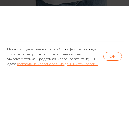
Наши контакты
На сайте осуществляется обработка файлов cookie, а
также используется система веб-аналитики
ОК
Яндекс.Метрика. Продолжая использовать сайт, Вы
Новосибирск, ул. Семьи Шамшиных, 30, офис
даете
согласие на использование данных технологий
17
© 2010-2026 Все права защищены
Политика обработки персональных данных