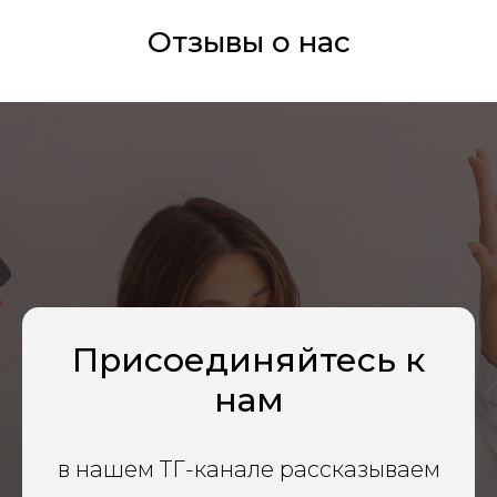
Отзывы о нас
ТУ >
ТУ >
ТУ >
ТУ >
ТУ >
ТУ >
ТУ >
Присоединяйтесь к
ТУ >
ТУ >
нам
ТУ >
У >
ТУ >
в нашем ТГ-канале рассказываем
ТУ >
ТУ >