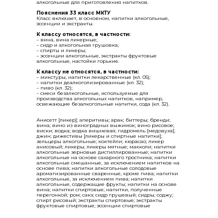
алкогольные для приготовления напитков.
Пояснения 33 класс МКТУ
Класс включает, в основном, напитки алкогольные,
эссенции и экстракты.
К классу относятся, в частности:
– вина, вина ликерные;
– сидр и алкогольная грушовка;
– спирты и ликеры;
– эссенции алкогольные, экстракты фруктовые
алкогольные, настойки горькие.
К классу не относятся, в частности:
– микстуры, напитки лекарственные (кл. 05);
– напитки деалкоголизированные (кл. 32);
– пиво (кл. 32);
– смеси безалкогольные, используемые для
производства алкогольных напитков, например,
освежающие безалкогольные напитки, сода (кл. 32).
Анисетт [ликер]; аперитивы; арак; биттеры; бренди;
вина; вино из виноградных выжимок; вино рисовое;
виски; водка; водка вишневая; гидромель [медовуха];
джин; дижестивы [ликеры и спиртные напитки];
зельцеры алкогольные; коктейли; кюрасао; ликер
анисовый; ликеры; ликеры мятные; макколи; напитки
алкогольные зерновые дистиллированные; напитки
алкогольные на основе сахарного тростника; напитки
алкогольные смешанные, за исключением напитков на
основе пива; напитки алкогольные солодовые
ароматизированные сваренные, кроме пива; напитки
алкогольные, за исключением пива; напитки
алкогольные, содержащие фрукты; напитки на основе
вина; напитки спиртовые; напитки, полученные
перегонкой; ром; сакэ; сидр грушевый; сидры; соджу;
спирт рисовый; экстракты спиртовые; экстракты
фруктовые спиртовые; эссенции спиртовые